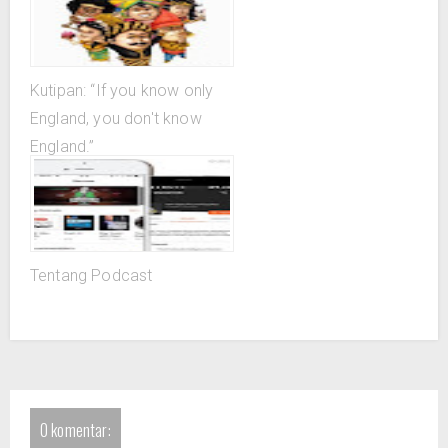
Kutipan: “If you know only
England, you don't know
England.”
Tentang Podcast
0 komentar: