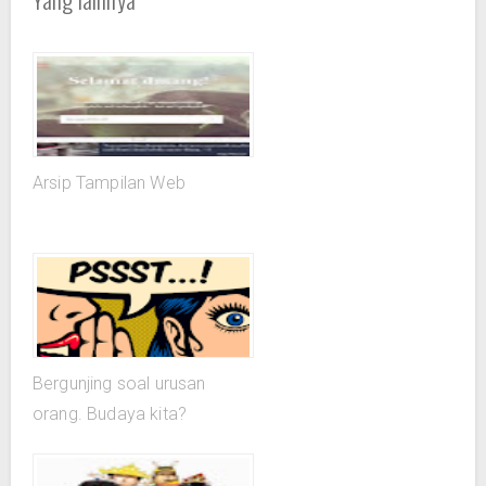
Arsip Tampilan Web
Bergunjing soal urusan
orang. Budaya kita?