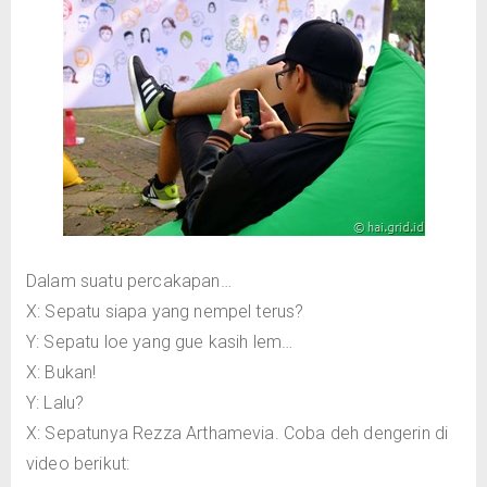
Dalam suatu percakapan…
X: Sepatu siapa yang nempel terus?
Y: Sepatu loe yang gue kasih lem…
X: Bukan!
Y: Lalu?
X: Sepatunya Rezza Arthamevia. Coba deh dengerin di
video berikut: